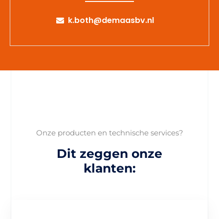
k.both@demaasbv.nl
Onze producten en technische services?
Dit zeggen onze
klanten: