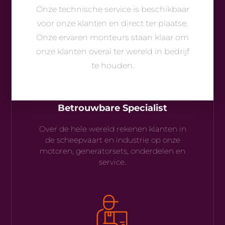
Onze technische service is beschikbaar
voor onze klanten en direct ter plaatse.
Onze ervaren monteurs staan klaar om
onze klanten overal ter wereld in bedrijf
te houden.
Betrouwbare Specialist
Over de hele wereld rekenen klanten in
de scheepvaart en industrie op onze
motoren, generatorsets, onderdelen en
service.