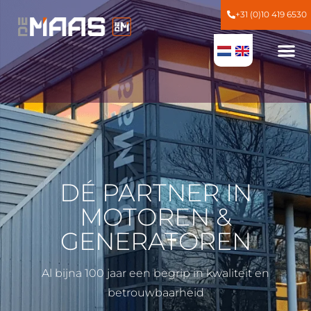
+31 (0)10 419 6530
DÉ PARTNER IN
MOTOREN &
GENERATOREN
Al bijna 100 jaar een begrip in kwaliteit en
betrouwbaarheid